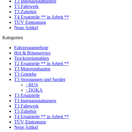
T3 Innenausstattungen
T3 Fahrwerk
T3 Zubehör
T4 Ersatzteile ** in Arbeit **
TÜV Eintragung
Neue Artikel
Kategorien
Fahrzeugangebote
Hol & Bringservice
Trockeneisstrahlen
T2 Ersatzteile ** in Arbeit **
T3 Motorumbauten
T3 Getriebe
T3 Stosstangen und Spoiler
› BUS
› DOKA
T3 Ersatzteile
T3 Innenausstattungen
T3 Fahrwerk
T3 Zubehör
T4 Ersatzteile ** in Arbeit **
TÜV Eintragung
Neue Artikel