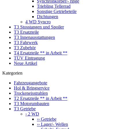
Synchronkörper/- ringe
Triebling Tellerrad
Sonstige Getriebeteile
Dichtungen
4 WD Syncro
T3 Stosstangen und Spoiler
T3 Ersatzteile
T3 Innenausstattungen
T3 Fahrwerk
T3 Zubehör
T4 Ersatzteile ** in Arbeit **
TÜV Eintragung
Neue Artikel
Kategorien
Fahrzeugangebote
Hol & Bringservice
Trockeneisstrahlen
T2 Ersatzteile ** in Arbeit **
T3 Motorumbauten
T3 Getriebe
› 2 WD
›› Getriebe
›› Lager/- Wellen