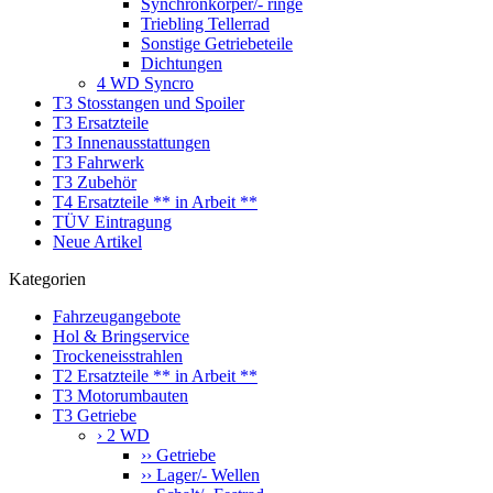
Synchronkörper/- ringe
Triebling Tellerrad
Sonstige Getriebeteile
Dichtungen
4 WD Syncro
T3 Stosstangen und Spoiler
T3 Ersatzteile
T3 Innenausstattungen
T3 Fahrwerk
T3 Zubehör
T4 Ersatzteile ** in Arbeit **
TÜV Eintragung
Neue Artikel
Kategorien
Fahrzeugangebote
Hol & Bringservice
Trockeneisstrahlen
T2 Ersatzteile ** in Arbeit **
T3 Motorumbauten
T3 Getriebe
› 2 WD
›› Getriebe
›› Lager/- Wellen